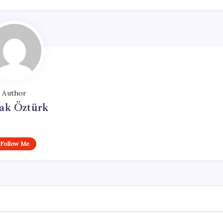
Author
ak Öztürk
Follow Me