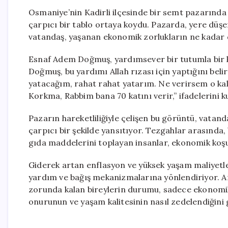
Osmaniye’nin Kadirli ilçesinde bir semt pazarınd
çarpıcı bir tablo ortaya koydu. Pazarda, yere düşe
vatandaş, yaşanan ekonomik zorlukların ne kadar d
Esnaf Adem Doğmuş, yardımsever bir tutumla bir ka
Doğmuş, bu yardımı Allah rızası için yaptığını bel
yatacağım, rahat rahat yatarım. Ne verirsem o kalır
Korkma, Rabbim bana 70 katını verir,” ifadelerini ku
Pazarın hareketliliğiyle çelişen bu görüntü, vatand
çarpıcı bir şekilde yansıtıyor. Tezgahlar arasında
gıda maddelerini toplayan insanlar, ekonomik koşul
Giderek artan enflasyon ve yüksek yaşam maliyetler
yardım ve bağış mekanizmalarına yönlendiriyor. A
zorunda kalan bireylerin durumu, sadece ekonomik
onurunun ve yaşam kalitesinin nasıl zedelendiğini g