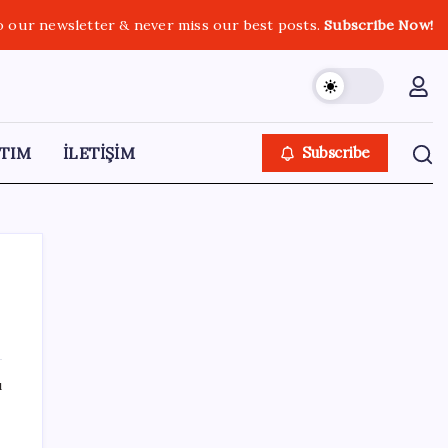
o our newsletter & never miss our best posts.
Subscribe Now!
TIM
İLETİŞİM
Subscribe
SON YAZILAR
ı
Türk şirketinden Avrupa’ya kritik yatırım:
Yeni şirket resmen kuruldu