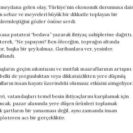
Meyve
a meydana gelen olay, Türkiye’nin ekonomik durumuna dai
ve
n sebze ve meyveleri büyük bir dikkatle toplayan bir
Sebzeleri
erinleştiğini gözler önüne serdi.
Toplayan
Vatandaşlar
sa patatesi “bedava” yazarak ihtiyaç sahiplerine dağıttı.
için
irterek, “Ne yapayım? Ben öleceğim, toprağın altında
, başka bir şey kalmaz. Garibanlara ver, yesinler.
llandı.
aşların geçim sıkıntısını ve mutfak masraflarının artışını
, belki de yorgunluktan veya dikkatsizlikten yere düşmüş
ların insan hayatı üzerindeki olumsuz etkisini simgeliyor
i, vatandaşları temel besin ihtiyaçlarını karşılamak için
ncak, pazar alanında yere düşen ürünleri toplamak
 şartların bir yansıması değil, aynı zamanda insan
österen acı bir gerçekliktir.