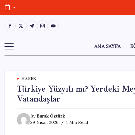
Skip
-
to
content
https://www.facebook.com/
https://twitter.com/
https://t.me/
https://www.instagram.com/
https://youtube.com/
ANA SAYFA
E
HABER
Türkiye Yüzyılı mı? Yerdeki Me
Vatandaşlar
By
Burak Öztürk
29 Nisan 2026
1 Min Read