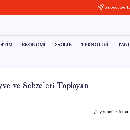
Subscribe t
ĞİTİM
EKONOMİ
SAĞLIK
TEKNOLOJİ
TANI
yve ve Sebzeleri Toplayan
Türkiye
yorumlar kapal
Yüzyılı
mı?
Yerdeki